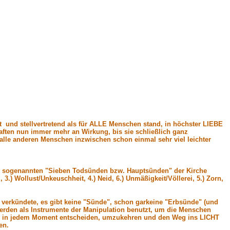
 und stellvertretend als für ALLE Menschen stand, in höchster LIEBE
ften nun immer mehr an Wirkung, bis sie schließlich ganz
r alle anderen Menschen inzwischen schon einmal sehr viel leichter
den sogenannten "Sieben Todsünden bzw. Hauptsünden" der Kirche
3.) Wollust/Unkeuschheit, 4.) Neid, 6.) Unmäßigkeit/Völlerei, 5.) Zorn,
verkündete, es gibt keine "Sünde", schon garkeine "Erbsünde" (und
erden als Instrumente der Manipulation benutzt, um die Menschen
nt, in jedem Moment entscheiden, umzukehren und den Weg ins LICHT
en.