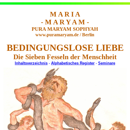
M A R I A
- M A R Y A M -
PURA MARYAM SOPHYAH
www.puramaryam.de / Berlin
BEDINGUNGSLOSE LIEBE
Die Sieben Fesseln der Menschheit
Inhaltsverzeichnis
-
Alphabetisches Register
-
Seminare