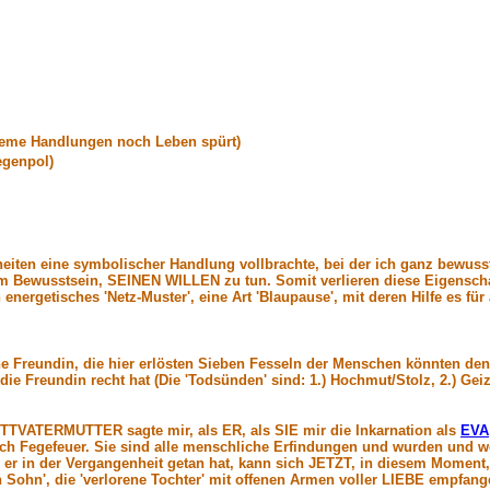
treme Handlungen noch Leben spürt)
egenpol)
iten eine symbolischer Handlung vollbrachte, bei der ich ganz bewusst
 Bewusstsein, SEINEN WILLEN zu tun. Somit verlieren diese Eigenscha
ergetisches 'Netz-Muster', eine Art 'Blaupause', mit deren Hilfe es fü
ine Freundin, die hier erlösten Sieben Fesseln der Menschen könnten 
 Freundin recht hat (Die 'Todsünden' sind: 1.) Hochmut/Stolz, 2.) Geiz, 
OTTVATERMUTTER sagte mir, als ER, als SIE mir die Inkarnation als
EVA
ch Fegefeuer. Sie sind alle menschliche Erfindungen und wurden und w
 er in der Vergangenheit getan hat, kann sich JETZT, in diesem Mome
hn', die 'verlorene Tochter' mit offenen Armen voller LIEBE empfang