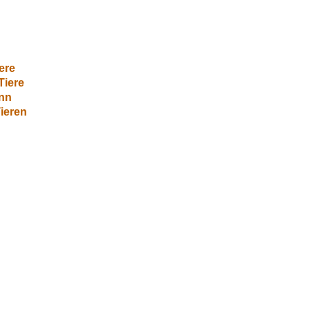
ere
Tiere
ann
ieren