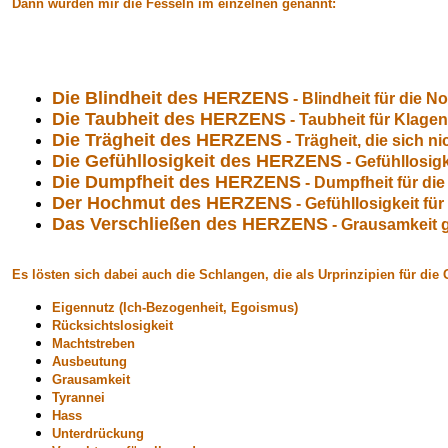
Dann wurden mir die Fesseln im einzelnen genannt:
Die
Blindheit des HERZENS
- Blindheit für die 
Die
Taubheit des HERZENS
- Taubheit für Klage
Die
Trägheit des HERZENS
- Trägheit, die sich 
Die
Gefühllosigkeit des HERZENS
- Gefühllosig
Die
Dumpfheit des HERZENS
- Dumpfheit für di
Der
Hochmut des HERZENS
- Gefühllosigkeit f
Das
Verschließen des HERZENS
- Grausamkeit 
Es lösten sich dabei auch die Schlangen, die als Urprinzipien für die
Eigennutz (Ich-Bezogenheit, Egoismus)
Rücksichtslosigkeit
Machtstreben
Ausbeutung
Grausamkeit
Tyrannei
Hass
Unterdrückung