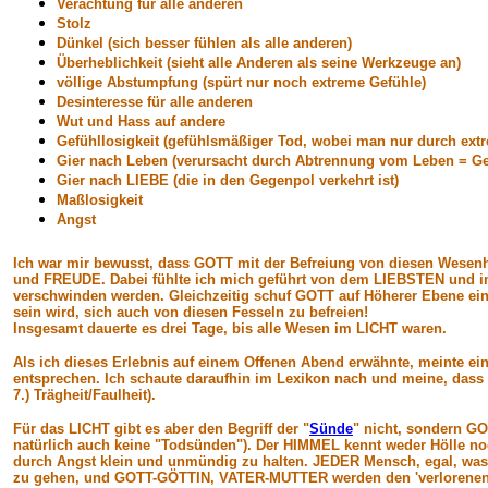
Verachtung für alle anderen
Stolz
Dünkel (sich besser fühlen als alle anderen)
Überheblichkeit (sieht alle Anderen als seine Werkzeuge an)
völlige Abstumpfung (spürt nur noch extreme Gefühle)
Desinteresse für alle anderen
Wut und Hass auf andere
Gefühllosigkeit (gefühlsmäßiger Tod, wobei man nur durch ex
Gier nach Leben (verursacht durch Abtrennung vom Leben = G
Gier nach LIEBE (die in den Gegenpol verkehrt ist)
Maßlosigkeit
Angst
Ich war mir bewusst, dass GOTT mit der Befreiung von diesen Wesenhe
und FREUDE. Dabei fühlte ich mich geführt von dem LIEBSTEN und im
verschwinden werden. Gleichzeitig schuf GOTT auf Höherer Ebene ein en
sein wird, sich auch von diesen Fesseln zu befreien!
Insgesamt dauerte es drei Tage, bis alle Wesen im LICHT waren.
Als ich dieses Erlebnis auf einem Offenen Abend erwähnte, meinte e
entsprechen. Ich schaute daraufhin im Lexikon nach und meine, dass die
7.) Trägheit/Faulheit).
Für das LICHT gibt es aber den Begriff der "
Sünde
" nicht, sondern G
natürlich auch keine "Todsünden"). Der HIMMEL kennt weder Hölle no
durch Angst klein und unmündig zu halten. JEDER Mensch, egal, was
zu gehen, und GOTT-GÖTTIN, VATER-MUTTER werden den 'verlorenen So