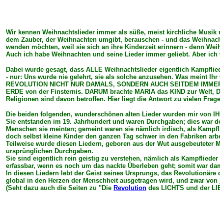
Wir kennen Weihnachtslieder immer als süße, meist kirchliche Musik m
dem Zauber, der Weihnachten umgibt, berauschen - und das Weihnacht
wenden möchten, weil sie sich an ihre Kinderzeit erinnern - denn Weih
Auch ich habe Weihnachten und seine Lieder immer geliebt. Aber ich w
Dabei wurde gesagt, dass ALLE Weihnachtslieder eigentlich Kampflied
- nur: Uns wurde nie gelehrt, sie als solche anzusehen. Was meint I
REVOLUTION NICHT NUR DAMALS, SONDERN AUCH SEITDEM IMMER AKT
ERDE von der Finsternis. DARUM brachte MARIA das KIND zur Welt, DAF
Religionen sind davon betroffen. Hier liegt die Antwort zu vielen Frag
Die beiden folgenden, wunderschönen alten Lieder wurden mir von I
Sie entstanden im 19. Jahrhundert und waren Durchgaben; dies war den
Menschen sie meinten; gemeint waren sie nämlich irdisch, als Kampfl
doch selbst kleine Kinder den ganzen Tag schwer in den Fabriken arb
Teilweise wurde diesen Liedern, geboren aus der Wut ausgebeuteter Me
ursprünglichen Durchgaben.
Sie sind eigentlich rein geistig zu verstehen, nämlich als Kampflie
erfassbar, wenn es noch um das nackte Überleben geht; somit war damals
In diesen Liedern lebt der Geist seines Ursprungs, das Revolutionä
global in den Herzen der Menschheit ausgetragen wird, und zwar vo
(Seht dazu auch die Seiten zu "Die
Revolution
des LICHTS und der LI