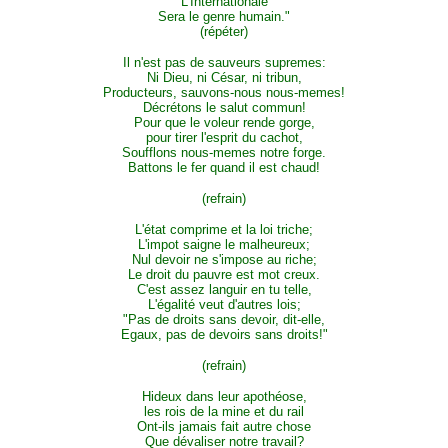
L'Internationale
Sera le genre humain."
(répéter)
Il n'est pas de sauveurs supremes:
Ni Dieu, ni César, ni tribun,
Producteurs, sauvons-nous nous-memes!
Décrétons le salut commun!
Pour que le voleur rende gorge,
pour tirer l'esprit du cachot,
Soufflons nous-memes notre forge.
Battons le fer quand il est chaud!
(refrain)
L'état comprime et la loi triche;
L'impot saigne le malheureux;
Nul devoir ne s'impose au riche;
Le droit du pauvre est mot creux.
C'est assez languir en tu telle,
L'égalité veut d'autres lois;
"Pas de droits sans devoir, dit-elle,
Egaux, pas de devoirs sans droits!"
(refrain)
Hideux dans leur apothéose,
les rois de la mine et du rail
Ont-ils jamais fait autre chose
Que dévaliser notre travail?