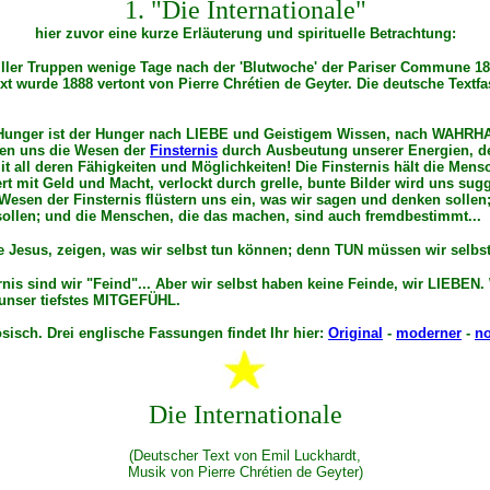
1. "Die Internationale"
hier zuvor eine kurze Erläuterung und spirituelle Betrachtung:
sailler Truppen wenige Tage nach der 'Blutwoche' der Pariser Commune 
xt wurde 1888 vertont von Pierre Chrétien de Geyter. Die deutsche Text
er Hunger ist der Hunger nach LIEBE und Geistigem Wissen, nach WAHRH
hen uns die Wesen der
Finsternis
durch Ausbeutung unserer Energien, den
 all deren Fähigkeiten und Möglichkeiten! Die Finsternis hält die Men
mit Geld und Macht, verlockt durch grelle, bunte Bilder wird uns sugge
esen der Finsternis flüstern uns ein, was wir sagen und denken sollen
ollen; und die Menschen, die das machen, sind auch fremdbestimmt...
e Jesus, zeigen, was wir selbst tun können; denn TUN müssen wir selbst
nis sind wir "Feind"... Aber wir selbst haben keine Feinde, wir LIEBEN. 
 unser tiefstes MITGEFÜHL.
sisch. Drei englische Fassungen findet Ihr hier:
Original
-
moderner
-
n
Die Internationale
(Deutscher Text von Emil Luckhardt,
Musik von Pierre Chrétien de Geyter)