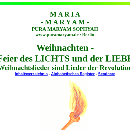
M A R I A
- M A R Y A M -
PURA MARYAM SOPHYAH
www.puramaryam.de / Berlin
Weihnachten -
Feier des LICHTS und der LIEB
Weihnachtslieder sind Lieder der Revolutio
Inhaltsverzeichnis
-
Alphabetisches Register
-
Seminare