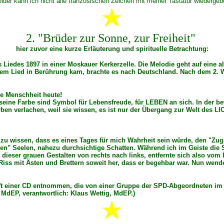
eider kann ich nicht alle französischen Zeichen mit meiner Tastatur wiedergeb
2. "Brüder zur Sonne, zur Freiheit"
hier zuvor eine kurze Erläuterung und spirituelle Betrachtung:
 Liedes 1897 in einer Moskauer Kerkerzelle. Die Melodie geht auf eine 
dem Lied in Berührung kam, brachte es nach Deutschland. Nach dem 2. 
die Menschheit heute!
seine Farbe sind Symbol für Lebensfreude, für LEBEN an sich. In der b
n verlachen, weil sie wissen, es ist nur der Übergang zur Welt des LI
u wissen, dass es eines Tages für mich Wahrheit sein würde, den "Zug d
enen" Seelen, nahezu durchsichtige Schatten. Während ich im Geiste die
 dieser grauen Gestalten von rechts nach links, entfernte sich also vom 
Riss mit Ästen und Brettern soweit her, dass er begehbar war. Nun wende
eft einer CD entnommen, die von einer Gruppe der SPD-Abgeordneten i
dEP, verantwortlich: Klaus Wettig, MdEP.)