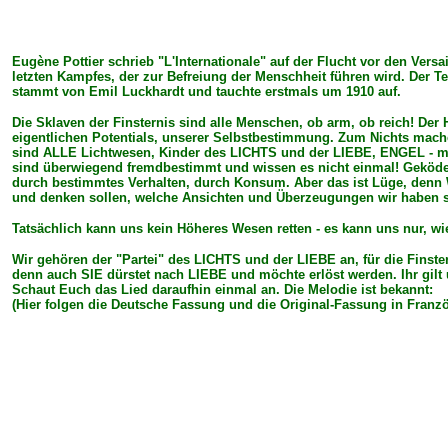
Eugène Pottier schrieb "L'Internationale" auf der Flucht vor den Ver
letzten Kampfes, der zur Befreiung der Menschheit führen wird. Der Te
stammt von Emil Luckhardt und tauchte erstmals um 1910 auf.
Die Sklaven der Finsternis sind alle Menschen, ob arm, ob reich! D
eigentlichen Potentials, unserer Selbstbestimmung. Zum Nichts mac
sind ALLE Lichtwesen, Kinder des LICHTS und der LIEBE, ENGEL - mit
sind überwiegend fremdbestimmt und wissen es nicht einmal! Geködert 
durch bestimmtes Verhalten, durch Konsum. Aber das ist Lüge, denn W
und denken sollen, welche Ansichten und Überzeugungen wir haben s
Tatsächlich kann uns kein Höheres Wesen retten - es kann uns nur, wi
Wir gehören der "Partei" des LICHTS und der LIEBE an, für die Finster
denn auch SIE dürstet nach LIEBE und möchte erlöst werden. Ihr gilt
Schaut Euch das Lied daraufhin einmal an. Die Melodie ist bekannt:
(Hier folgen die Deutsche Fassung und die Original-Fassung in Franzö