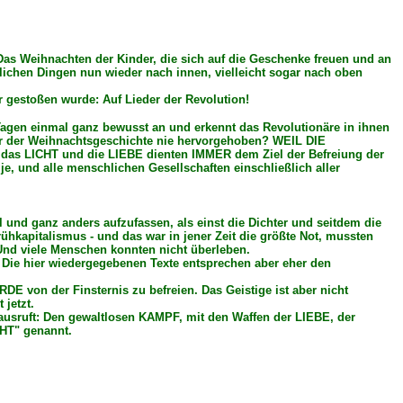
 Das Weihnachten der Kinder, die sich auf die Geschenke freuen und an
ichen Dingen nun wieder nach innen, vielleicht sogar nach oben
r gestoßen wurde: Auf Lieder der Revolution!
 Tagen einmal ganz bewusst an und erkennt das Revolutionäre in ihnen
ter der Weihnachtsgeschichte nie hervorgehoben? WEIL DIE
CHT und die LIEBE dienten IMMER dem Ziel der Befreiung der
, und alle menschlichen Gesellschaften einschließlich aller
 und ganz anders aufzufassen, als einst die Dichter und seitdem die
hkapitalismus - und das war in jener Zeit die größte Not, mussten
 Und viele Menschen konnten nicht überleben.
. Die hier wiedergegebenen Texte entsprechen aber eher den
E von der Finsternis zu befreien. Das Geistige ist aber nicht
 jetzt.
ausruft: Den gewaltlosen KAMPF, mit den Waffen der LIEBE, der
CHT" genannt.