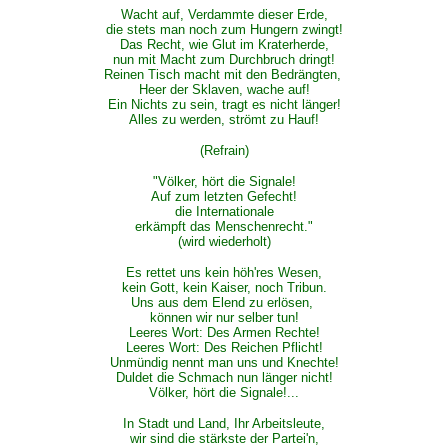
Wacht auf, Verdammte dieser Erde,
die stets man noch zum Hungern zwingt!
Das Recht, wie Glut im Kraterherde,
nun mit Macht zum Durchbruch dringt!
Reinen Tisch macht mit den Bedrängten,
Heer der Sklaven, wache auf!
Ein Nichts zu sein, tragt es nicht länger!
Alles zu werden, strömt zu Hauf!
(Refrain)
"Völker, hört die Signale!
Auf zum letzten Gefecht!
die Internationale
erkämpft das Menschenrecht."
(wird wiederholt)
Es rettet uns kein höh'res Wesen,
kein Gott, kein Kaiser, noch Tribun.
Uns aus dem Elend zu erlösen,
können wir nur selber tun!
Leeres Wort: Des Armen Rechte!
Leeres Wort: Des Reichen Pflicht!
Unmündig nennt man uns und Knechte!
Duldet die Schmach nun länger nicht!
Völker, hört die Signale!...
In Stadt und Land, Ihr Arbeitsleute,
wir sind die stärkste der Partei'n,