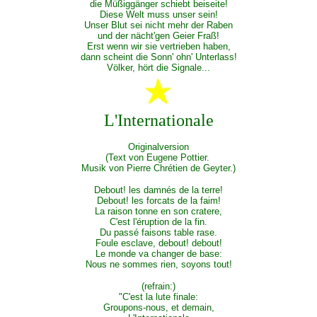
die Müßiggänger schiebt beiseite!
Diese Welt muss unser sein!
Unser Blut sei nicht mehr der Raben
und der nächt'gen Geier Fraß!
Erst wenn wir sie vertrieben haben,
dann scheint die Sonn' ohn' Unterlass!
Völker, hört die Signale...
L'Internationale
Originalversion
(Text von Eugene Pottier.
Musik von Pierre Chrétien de Geyter.)
Debout! les damnés de la terre!
Debout! les forcats de la faim!
La raison tonne en son cratere,
C'est l'éruption de la fin.
Du passé faisons table rase.
Foule esclave, debout! debout!
Le monde va changer de base:
Nous ne sommes rien, soyons tout!
(refrain:)
"C'est la lute finale:
Groupons-nous, et demain,