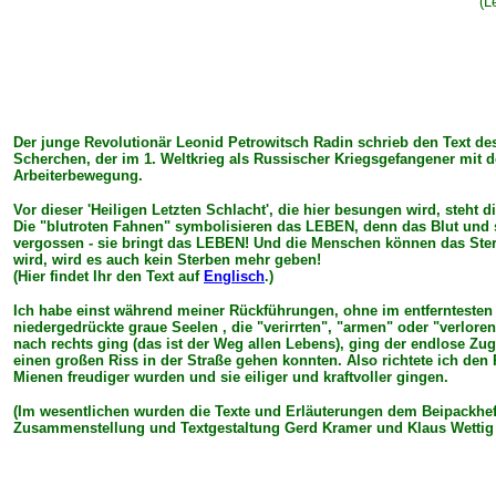
(L
Der junge Revolutionär Leonid Petrowitsch Radin schrieb den Text des
Scherchen, der im 1. Weltkrieg als Russischer Kriegsgefangener mit 
Arbeiterbewegung.
Vor dieser 'Heiligen Letzten Schlacht', die hier besungen wird, steht 
Die "blutroten Fahnen" symbolisieren das LEBEN, denn das Blut und 
vergossen - sie bringt das LEBEN! Und die Menschen können das Sterbe
wird, wird es auch kein Sterben mehr geben!
(Hier findet Ihr den Text auf
Englisch
.)
Ich habe einst während meiner Rückführungen, ohne im entferntesten z
niedergedrückte graue Seelen , die "verirrten", "armen" oder "verlor
nach rechts ging (das ist der Weg allen Lebens), ging der endlose Zug
einen großen Riss in der Straße gehen konnten. Also richtete ich den 
Mienen freudiger wurden und sie eiliger und kraftvoller gingen.
(Im wesentlichen wurden die Texte und Erläuterungen dem Beipackh
Zusammenstellung und Textgestaltung Gerd Kramer und Klaus Wettig M