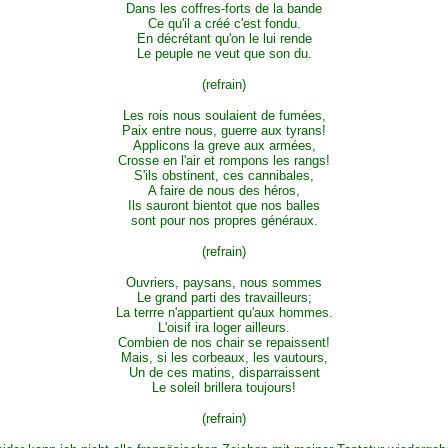
Dans les coffres-forts de la bande
Ce qu'il a créé c'est fondu.
En décrétant qu'on le lui rende
Le peuple ne veut que son du.
(refrain)
Les rois nous soulaient de fumées,
Paix entre nous, guerre aux tyrans!
Applicons la greve aux armées,
Crosse en l'air et rompons les rangs!
S'ils obstinent, ces cannibales,
A faire de nous des héros,
Ils sauront bientot que nos balles
sont pour nos propres généraux.
(refrain)
Ouvriers, paysans, nous sommes
Le grand parti des travailleurs;
La terrre n'appartient qu'aux hommes.
L'oisif ira loger ailleurs.
Combien de nos chair se repaissent!
Mais, si les corbeaux, les vautours,
Un de ces matins, disparraissent
Le soleil brillera toujours!
(refrain)