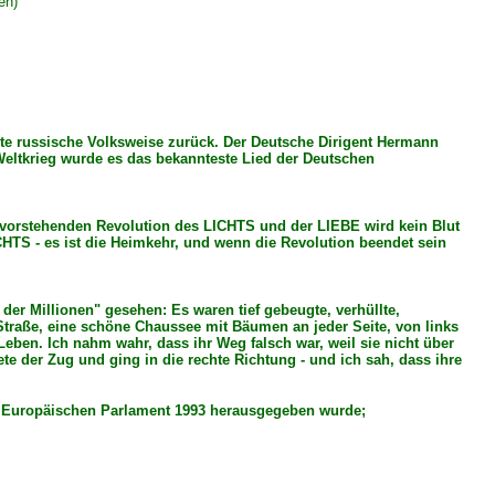
en)
alte russische Volksweise zurück. Der Deutsche Dirigent Hermann
Weltkrieg wurde es das bekannteste Lied der Deutschen
evorstehenden Revolution des LICHTS und der LIEBE wird kein Blut
CHTS - es ist die Heimkehr, und wenn die Revolution beendet sein
er Millionen" gesehen: Es waren tief gebeugte, verhüllte,
 Straße, eine schöne Chaussee mit Bäumen an jeder Seite, von links
Leben. Ich nahm wahr, dass ihr Weg falsch war, weil sie nicht über
te der Zug und ging in die rechte Richtung - und ich sah, dass ihre
m Europäischen Parlament 1993 herausgegeben wurde;