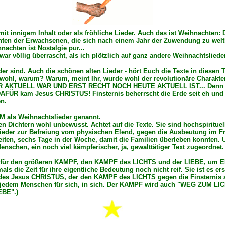
it innigem Inhalt oder als fröhliche Lieder. Auch das ist Weihnachten:
en der Erwachsenen, die sich nach einem Jahr der Zuwendung zu weltl
nachten ist Nostalgie pur...
ar völlig überrascht, als ich plötzlich auf ganz andere Weihnachtsliede
er sind. Auch die schönen alten Lieder - hört Euch die Texte in diesen
hr wohl, warum? Warum, meint Ihr, wurde wohl der revolutionäre Charak
UELL WAR UND ERST RECHT NOCH HEUTE AKTUELL IST... Denn das LI
ÜR kam Jesus CHRISTUS! Finsternis beherrscht die Erde seit eh und je
en.
HM als Weihnachtslieder genannt.
 Dichtern wohl unbewusst. Achtet auf die Texte. Sie sind hochspirituell
ieder zur Befreiung vom physischen Elend, gegen die Ausbeutung im Frü
eiten, sechs Tage in der Woche, damit die Familien überleben konnten.
nschen, ein noch viel kämpferischer, ja, gewalttätiger Text zugeordnet
der für den größeren KAMPF, den KAMPF des LICHTS und der LIEBE, um ERD
 die Zeit für ihre eigentliche Bedeutung noch nicht reif. Sie ist es erst
re des Jesus CHRISTUS, der den KAMPF des LICHTS gegen die Finsternis 
n jedem Menschen für sich, in sich. Der KAMPF wird auch "WEG ZUM LI
EBE".)