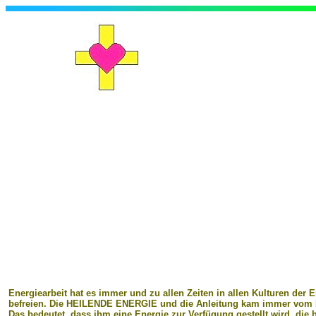
Energiearbeit hat es immer und zu allen Zeiten in allen Kulturen der
befreien. Die HEILENDE ENERGIE und die Anleitung kam immer vom K
Das bedeutet, dass ihm eine Energie zur Verfügung gestellt wird, die h