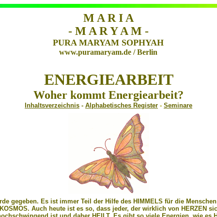
M A R I A
- M A R Y A M -
PURA MARYAM SOPHYAH
www.puramaryam.de / Berlin
ENERGIEARBEIT
Woher kommt Energiearbeit?
Inhaltsverzeichnis
-
Alphabetisches Register
-
Seminare
 Erde gegeben. Es ist immer Teil der Hilfe des HIMMELS für die Mensche
OSMOS. Auch heute ist es so, dass jeder, der wirklich von HERZEN si
ochschwingend ist und daher HEILT. Es gibt so viele Energien, wie es Hei