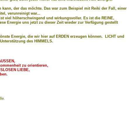
 kann, der das möchte. Das war zum Beispiel mit Reiki der Fall, einer
el, verunreinigt war...
st viel höherschwingend und wirkungsvoller. Es ist die REINE,
 Energie uns jetzt zu dieser Zeit wieder zur Verfügung gestellt
schönste Energie, die wir hier auf ERDEN erzeugen können.
LICHT und
ie Unterstützung des HIMMELS.
AUSSEN,
menheit zu orientieren,
GSLOSEN LIEBE,
ben.
g
le.