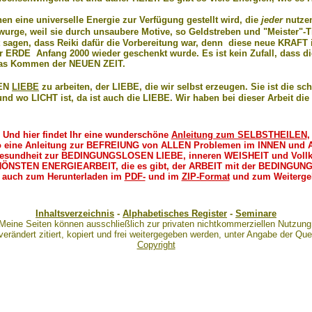
n eine universelle Energie zur Verfügung gestellt wird, die
jeder
nutzen
 wurge, weil sie durch unsaubere Motive, so Geldstreben und "Meister"-Tit
sagen, dass Reiki dafür die Vorbereitung war, denn diese neue KRAFT i
RDE Anfang 2000 wieder geschenkt wurde. Es ist kein Zufall, dass diese
r das Kommen der NEUEN ZEIT.
SEN
LIEBE
zu arbeiten, der LIEBE, die wir selbst erzeugen. Sie ist die 
und wo LICHT ist, da ist auch die LIEBE. Wir haben bei dieser Arbeit d
Und hier findet Ihr eine wunderschöne
Anleitung zum SELBSTHEILEN
,
ine Anleitung zur BEFREIUNG von ALLEN Problemen im INNEN und 
undheit zur BEDINGUNGSLOSEN LIEBE, inneren WEISHEIT und Vollkom
STEN ENERGIEARBEIT, die es gibt, der ARBEIT mit der BEDINGUN
h zum Herunterladen im
PDF-
und im
ZIP-Format
und zum Weiterge
Inhaltsverzeichnis
-
Alphabetisches Register
-
Seminare
Meine Seiten können ausschließlich zur privaten nichtkommerziellen Nutzun
verändert zitiert, kopiert und frei weitergegeben werden, unter Angabe der Quel
Copyright